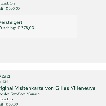
tand: 1-2
it: € 500,00
Versteigert
Zuschlag:
€ 778,00
RRARI
: 956
iginal Visitenkarte von Gilles Villeneuve
ue des Giroflees Monaco
tand: 1-
it: € 50,00