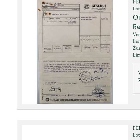
FE
Lot
Or
Re
Ver
his
Zus
Lim
FE
Lot