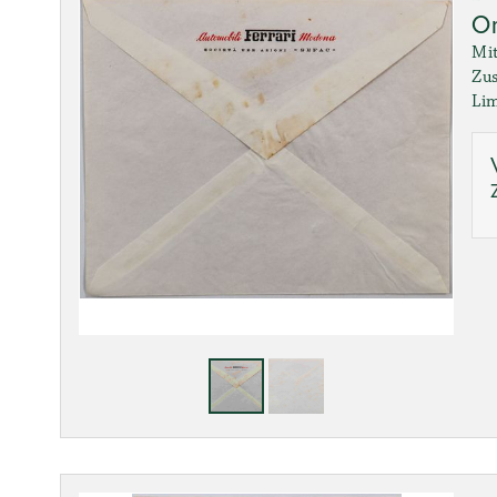
Or
Mit
Zus
Lim