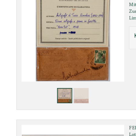
Mit
Zus
Lim
FE
Lot