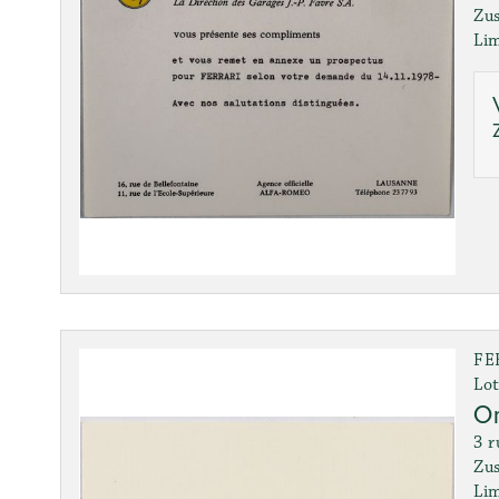
Zus
Lim
FE
Lot
Or
3 r
Zus
Lim