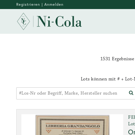
Registrieren
|
Anmelden
1531 Ergebnisse
Lots können mit # + Lot-N
FE
Lot
Or