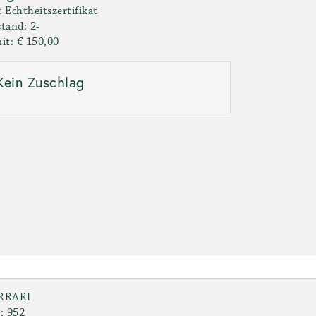
 Echtheitszertifikat
tand: 2-
it: € 150,00
Kein Zuschlag
RRARI
: 952