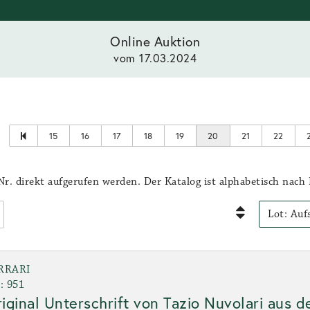
Online Auktion
vom 17.03.2024
15
16
17
18
19
20
21
22
r. direkt aufgerufen werden. Der Katalog ist alphabetisch nach 
RRARI
: 951
iginal Unterschrift von Tazio Nuvolari aus 