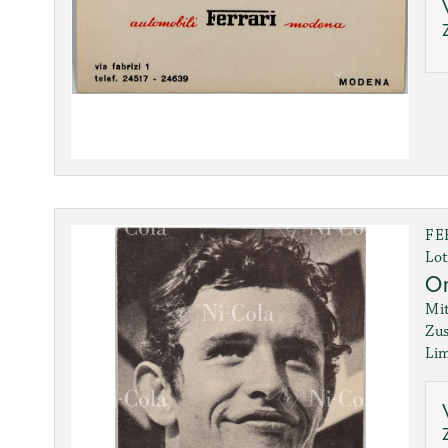
FE
Lot
Or
Mit
Zus
Lim