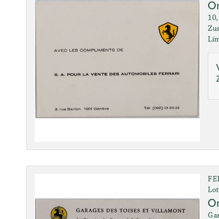
Or
10,
Zus
Lim
FE
Lot
Or
Gar