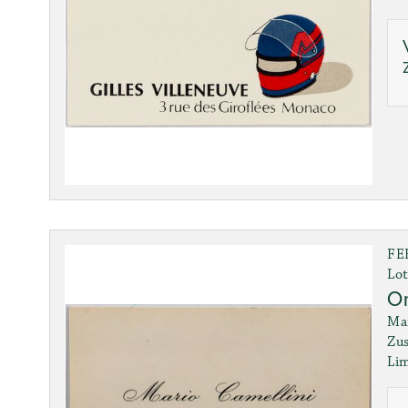
FE
Lot
Or
Mar
Zus
Lim