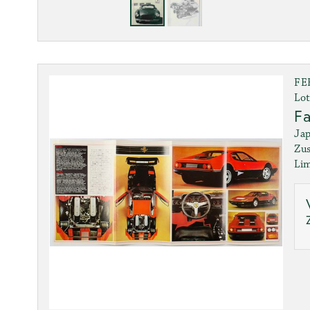
FE
Lot
Fa
Jap
Zus
Lim