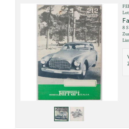
FE
Lot
Fa
8 S
Zus
Lim