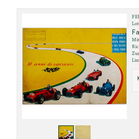
FE
Lot
Fa
Mit
Ric
Zus
Lim