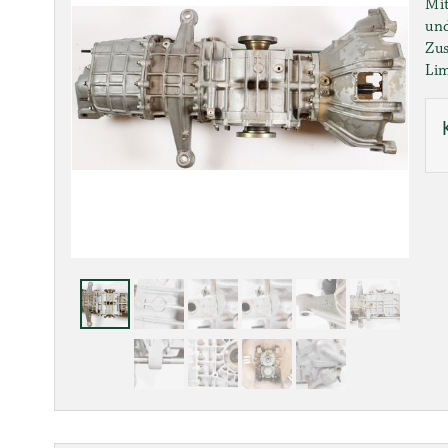
Mit
und
Zus
Lim