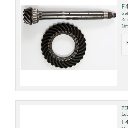
F4
Ge
Zus
Lim
FE
Lot
F4