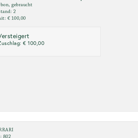
bon, gebraucht
tand: 2
it: € 100,00
Versteigert
Zuschlag:
€ 100,00
RRARI
: 802