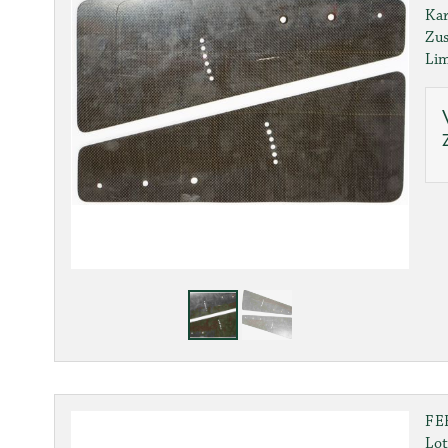
Kar
Zus
Lim
FE
Lot