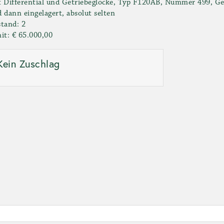
 Differential und Getriebeglocke, Typ F120AB, Nummer 499, Ge
 dann eingelagert, absolut selten
tand: 2
it: € 65.000,00
Kein Zuschlag