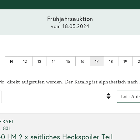
Frühjahrsauktion
vom 18.05.2024
e
12
13
14
15
16
17
18
19
r. direkt aufgerufen werden. Der Katalog ist alphabetisch nach 
RRARI
: 801
0 LM 2 x seitliches Heckspoiler Teil