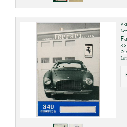
FE
Lot
Fa
8 S
Zus
Lim