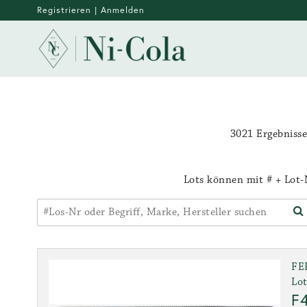
Registrieren
|
Anmelden
3021 Ergebniss
Lots können mit # + Lot-N
FE
Lot
F4