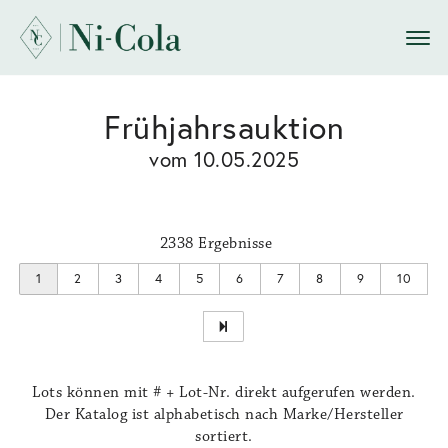
Frühjahrsauktion
vom 10.05.2025
2338 Ergebnisse
1
2
3
4
5
6
7
8
9
10
Lots können mit # + Lot-Nr. direkt aufgerufen werden.
Der Katalog ist alphabetisch nach Marke/Hersteller
sortiert.