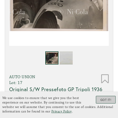
AUTO UNION
Lot: 17
Original S/W Pressefoto GP Tripoli 1936
Hans Stuck im Bernd Rosemeyers Auto Union C-Type
We use cookies to ensure that we give you the best
GOT IT!
mit der Startnummer 46, 13 x 18 cm
experience on our website. By continuing to use this
Zustand: 2+
website we will assume that you consent to the use of cookies. Additional
information can be found in our
Privacy Policy
.
Limit: € 10,00