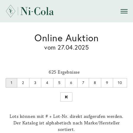
Online Auktion
vom 27.04.2025
625 Ergebnisse
1
2
3
4
5
6
7
8
9
10
Lots können mit # + Lot-Nr. direkt aufgerufen werden.
Der Katalog ist alphabetisch nach Marke/Hersteller
sortiert.