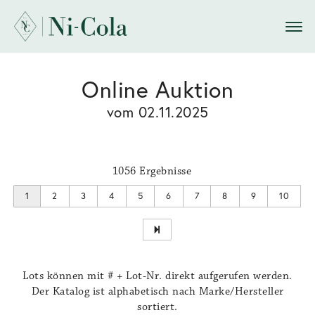
Online Auktion
vom 02.11.2025
1056 Ergebnisse
1
2
3
4
5
6
7
8
9
10
Lots können mit # + Lot-Nr. direkt aufgerufen werden.
Der Katalog ist alphabetisch nach Marke/Hersteller
sortiert.