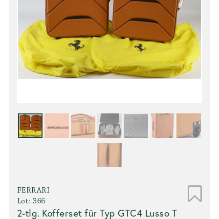
FERRARI
Lot: 366
2-tlg. Kofferset für Typ GTC4 Lusso T