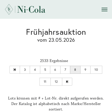
Frühjahrsauktion
vom 23.05.2026
2533 Ergebnisse
3
4
5
6
7
8
9
10
11
12
Lots können mit # + Lot-Nr. direkt aufgerufen werden.
Der Katalog ist alphabetisch nach Marke/Hersteller
sortiert.