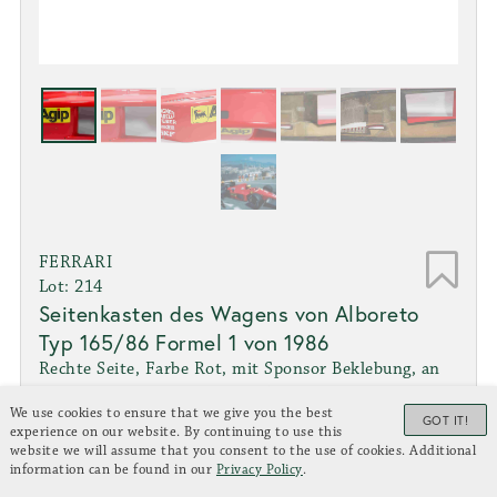
FERRARI
Lot: 214
Seitenkasten des Wagens von Alboreto
Typ 165/86 Formel 1 von 1986
Rechte Seite, Farbe Rot, mit Sponsor Beklebung, an
der Innenseite markiert mit Fahrgestellnummer "088"
We use cookies to ensure that we give you the best
Zustand: 2+
GOT IT!
experience on our website. By continuing to use this
Limit: € 4.500,00
website we will assume that you consent to the use of cookies. Additional
information can be found in our
Privacy Policy
.