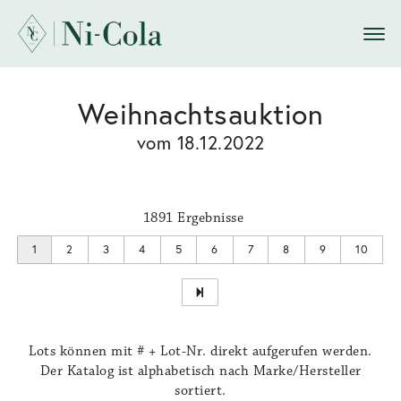
Weihnachtsauktion
vom 18.12.2022
1891 Ergebnisse
1
2
3
4
5
6
7
8
9
10
Lots können mit # + Lot-Nr. direkt aufgerufen werden.
Der Katalog ist alphabetisch nach Marke/Hersteller
sortiert.