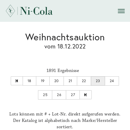
Weihnachtsauktion
vom 18.12.2022
1891 Ergebnisse
18
19
20
21
22
23
24
25
26
27
Lots können mit # + Lot-Nr. direkt aufgerufen werden.
Der Katalog ist alphabetisch nach Marke/Hersteller
sortiert.