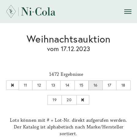
Weihnachtsauktion
vom 17.12.2023
1472 Ergebnisse
11
12
13
14
15
16
17
18
19
20
Lots können mit # + Lot-Nr. direkt aufgerufen werden.
Der Katalog ist alphabetisch nach Marke/Hersteller
sortiert.