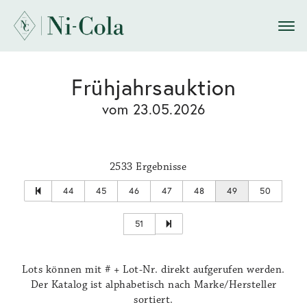
Frühjahrsauktion
vom 23.05.2026
2533 Ergebnisse
44
45
46
47
48
49
50
51
Lots können mit # + Lot-Nr. direkt aufgerufen werden.
Der Katalog ist alphabetisch nach Marke/Hersteller
sortiert.