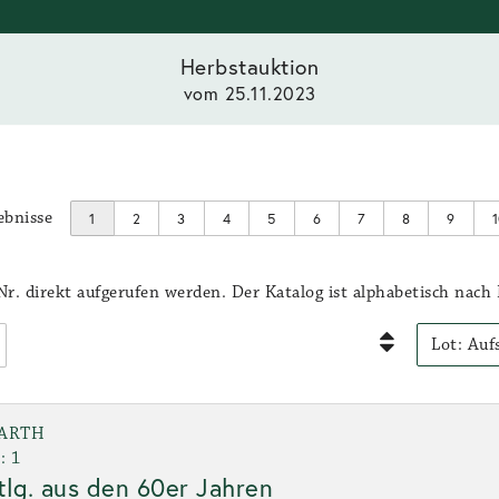
Herbstauktion
vom 25.11.2023
ebnisse
1
2
3
4
5
6
7
8
9
r. direkt aufgerufen werden. Der Katalog ist alphabetisch nach 
ARTH
: 1
tlg. aus den 60er Jahren