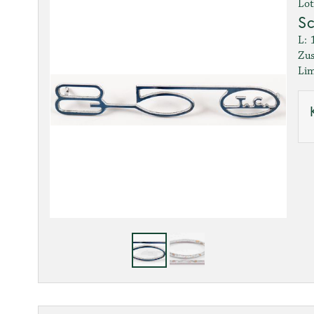
Lot
Sc
L: 
Zus
Lim