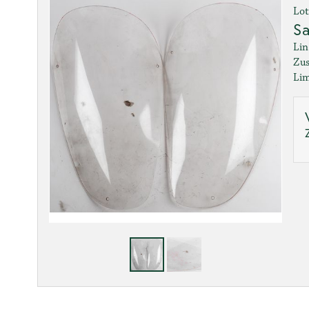
Lot
Sa
Lin
Zus
Lim