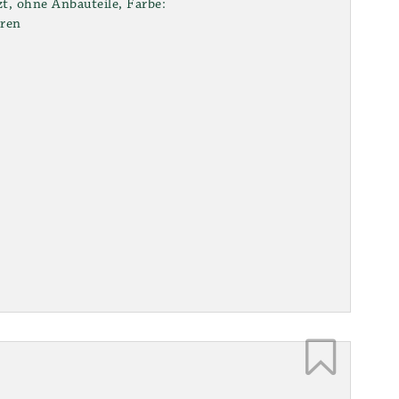
zt, ohne Anbauteile, Farbe:
uren