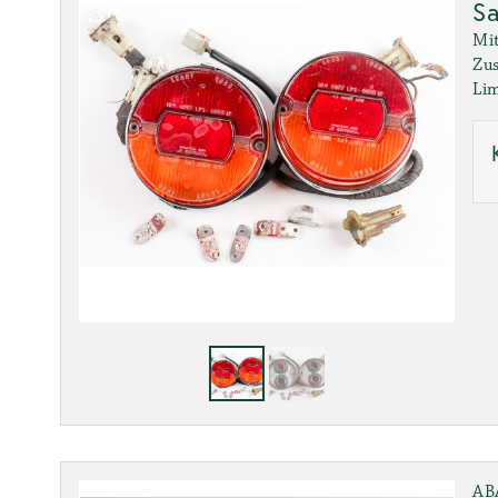
Sa
Mit
Zus
Lim
AB