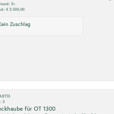
tand: 3+
it: € 3.500,00
Kein Zuschlag
ARTH
: 3
eckhaube für OT 1300