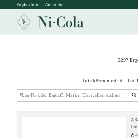
Registrieren
|
Anmelden
3297 Erg
Lots können mit # + Lot-N
AB
Lot
6-