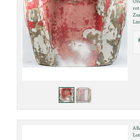
Ori
rot
Zus
Lim
AB
Lot