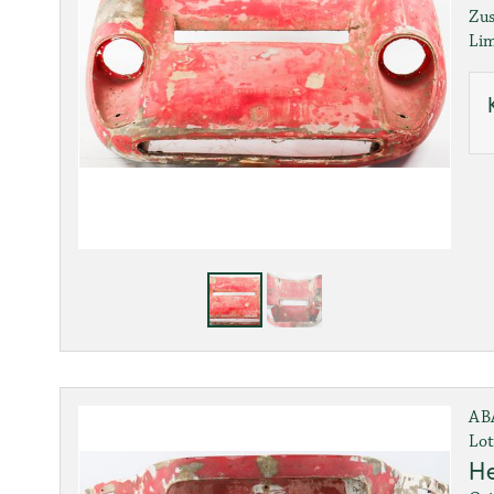
Zus
Lim
AB
Lot
H