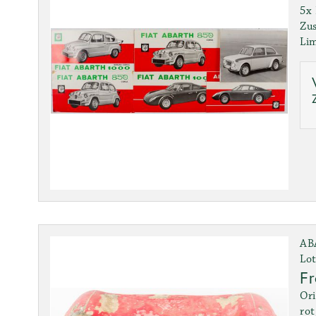
5x 
Zus
Lim
AB
Lot
Fr
Ori
rot