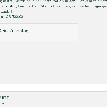
ginalteil, wurde bei einer Restauration in den 90er Jahren erset
, aus GFK, laminiert auf Stahlrohrrahmen, sehr selten, Lagersp
tand: 3
it: € 3.500,00
Kein Zuschlag
ARTH
: 4