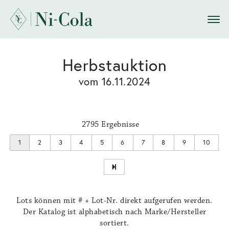
Herbstauktion
vom 16.11.2024
2795 Ergebnisse
1
2
3
4
5
6
7
8
9
10
Lots können mit # + Lot-Nr. direkt aufgerufen werden.
Der Katalog ist alphabetisch nach Marke/Hersteller
sortiert.