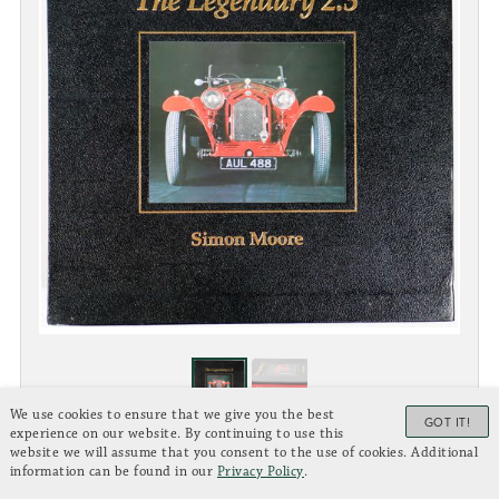
We use cookies to ensure that we give you the best
GOT IT!
experience on our website. By continuing to use this
website we will assume that you consent to the use of cookies. Additional
ALFA ROMEO
information can be found in our
Privacy Policy
.
Lot: 18